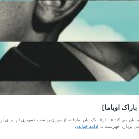
راک اوباما]
بیان می کند «… ارائه یک بیان صادقانه از دوران ریاست جمهوری ام. برای ارائ
خلاصه
گ می پردازد. فهرست …
ادامه خواندن
کتاب
سرزمین