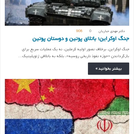
دکتر مهدی جباریان
0
908
جنگ اوکراین؛ باتلاق پوتین و دوستان پوتین
جنگ اوکراین، برخلاف تصور اولیه کرملین، نه یک عملیات سریع برای
بازگرداندن «حوزه نفوذ تاریخی روسیه»، بلکه به باتلاقی ژئوپلیتیک…
بیشتر بخوانید »