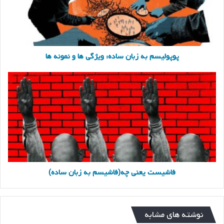
و
نمونه
ها
پوپولیسم به زبان ساده: ویژگی ها و نمونه ها
فاشیست
یعنی
چه(فاشیسم
به
زبان
ساده)
فاشیست یعنی چه(فاشیسم به زبان ساده)
نوشته های مشابه