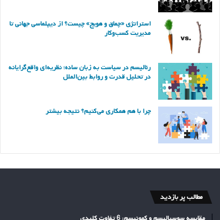
استراتژی «چماق و هویج» چیست؟ از دیپلماسی جهانی تا
مدیریت کسب‌وکار
رئالیسم در سیاست به زبان ساده؛ نظریه‌ای واقع‌گرایانه
در تحلیل قدرت و روابط بین‌الملل
چرا با هم همکاری می‌کنیم؟ نتیجه بیشتر
مطالب پر بازدید
مقایسه سوسیالیسم و کمونیسم: 6 تفاوت کلیدی