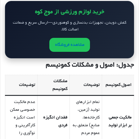
خرید لوازم ورزشی از موج کوه
کفش دویدن، تجهیزات بدنسازی و کوهنوردی—ارسال سریع و ضمانت
اصالت کالا.
مشاهده فروشگاه
جدول: اصول و مشکلات کمونیسم
مشکلات
اصول کمونیسم
توضیحات
توضیحات
کمونیسم
تمام ابزارهای
عدم مالکیت
تولید (زمین،
خصوصی ممکن
مالکیت جمعی
کارخانه‌ها،
فقدان انگیزه
است انگیزه
بر ابزار تولید
منابع) متعلق به
فردی
کارآفرینی و
عموم مردم
نوآوری را