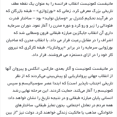
مانیفست کمونیست انقلاب فرانسه را به عنوان یک نقطه عطف
تاریخی بزرگ معرفی کرد، زمانی که «بورژوازی» – طبقه بازرگان که
در فرآیند تحکیم کنترل بر «وسایل تولید» بود – ساختار قدرت
فئودالی را زیر و رو کرد و دوره مدرن را آغاز نمود. دوران سرمایه
داری آن انقلاب جایگزین مبارزه طبقاتی قرون وسطایی شد که
اشراف را در مقابل رعیت قرار می داد، با انقلاب مدرن که صاحبان
بورژوایی سرمایه را در برابر «پرولتاریا»، طبقه کارگری که نیروی
کار خود را در ازای دستمزد می فروشند، قرار داد.
در مانیفست کمونیست و آثار بعدی، مارکس، انگلس و پیروان آنها
از انقلاب جهانی پرولتاریایی (و پیش‌بینی می‌کردند که از نظر
تاریخی اجتناب ناپذیر است) که ابتدا عصر سوسیالیسم و سپس
کمونیسم را آغاز می‌کند، حمایت کردند. این مرحله نهایی رشد
انسانی پایان مبارزه طبقاتی و در نتیجه تاریخ را نشان خواهد داد:
همه مردم در تعادل اجتماعی، بدون تمایز طبقاتی، ساختارهای
خانوادگی، مذهب یا مالکیت زندگی خواهند کرد. دولت نیز “از بین