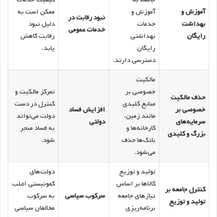
آموزش و
آموزش و
ممکن است به
نبود رقابت در
بهداشت
خدمات
دلیل نبود
خدمات عمومی
رایگان
بهداشتی
رقابت کاهش
رایگان
یابد.
دسترسی دارند.
مالکیت
خصوصی بر
تمرکز مالکیت و
حذف مالکیت
منابع کلیدی
کنترل در دست
خصوصی بر
افزایش فساد
مانند زمین،
دولت می‌تواند
سرمایه‌های
دولتی
کارخانه‌ها و
به فساد منجر
بزرگ و کلیدی
بانک‌ها حذف
شود.
می‌شود.
تولید و توزیع
دولت‌های
کالاها بر اساس
کمونیستی اغلب
کنترل جامعه بر
نیازهای جامعه
سرکوب سیاسی
به سرکوب
تولید و توزیع
برنامه‌ریزی
مخالفان سیاسی