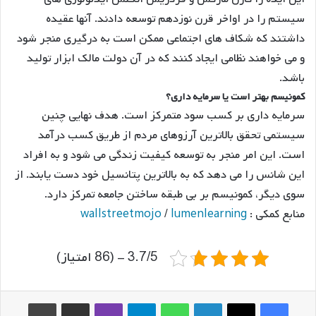
سیستم را در اواخر قرن نوزدهم توسعه دادند. آنها عقیده
داشتند که شکاف های اجتماعی ممکن است به درگیری منجر شود
و می خواهند نظامی ایجاد کنند که در آن دولت مالک ابزار تولید
باشد.
کمونیسم بهتر است یا سرمایه داری؟
سرمایه داری بر کسب سود متمرکز است. هدف نهایی چنین
سیستمی تحقق بالاترین آرزوهای مردم از طریق کسب درآمد
است. این امر منجر به توسعه کیفیت زندگی می شود و به افراد
این شانس را می دهد که به بالاترین پتانسیل خود دست یابند. از
سوی دیگر، کمونیسم بر بی طبقه ساختن جامعه تمرکز دارد.
منابع کمکی :
lumenlearning
/
wallstreetmojo
3.7/5 - (86 امتیاز)
فیس بوک
ایکس
لینکدین
واتس آپ
تلگرام
وایبر
اشتراک گذاری از طریق ایمیل
چاپ