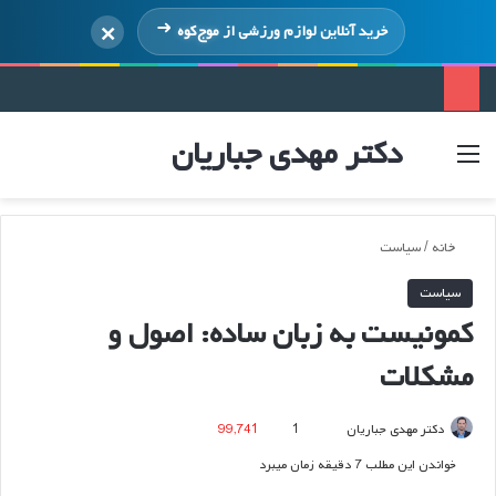
×
خرید آنلاین لوازم ورزشی از
موج‌کوه
دکتر مهدی جباریان
منو
ورود
خانه
/
سیاست
سیاست
کمونیست به زبان ساده: اصول و
مشکلات
ارسال
دکتر مهدی جباریان
1
99,741
ایمیل
خواندن این مطلب 7 دقیقه زمان میبرد