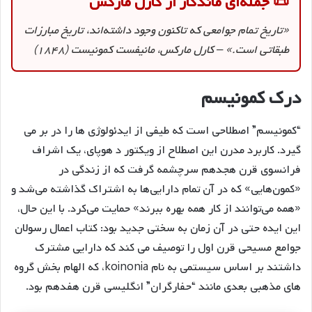
📜 جمله‌ای ماندگار از کارل مارکس
«تاریخ تمام جوامعی که تاکنون وجود داشته‌اند، تاریخ مبارزات
طبقاتی است.» – کارل مارکس، مانیفست کمونیست (۱۸۴۸)
درک کمونیسم
“کمونیسم” اصطلاحی است که طیفی از ایدئولوژی ها را در بر می
گیرد. کاربرد مدرن این اصطلاح از ویکتور د هوپای، یک اشراف
فرانسوی قرن هجدهم سرچشمه گرفت که از زندگی در
«کمون‌هایی» که در آن تمام دارایی‌ها به اشتراک گذاشته می‌شد و
«همه می‌توانند از کار همه بهره ببرند» حمایت می‌کرد. با این حال،
این ایده حتی در آن زمان به سختی جدید بود: کتاب اعمال رسولان
جوامع مسیحی قرن اول را توصیف می کند که دارایی مشترک
داشتند بر اساس سیستمی به نام koinonia، که الهام بخش گروه
های مذهبی بعدی مانند “حفارگران” انگلیسی قرن هفدهم بود.