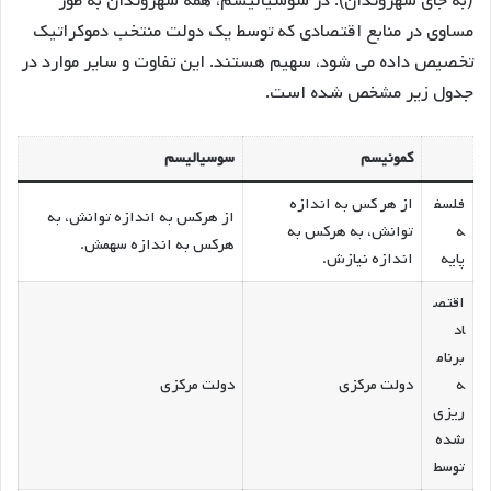
(به جای شهروندان). در سوسیالیسم، همه شهروندان به طور
مساوی در منابع اقتصادی که توسط یک دولت منتخب دموکراتیک
تخصیص داده می شود، سهیم هستند. این تفاوت و سایر موارد در
جدول زیر مشخص شده است.
کمونیسم
سوسیالیسم
فلسف
از هر کس به اندازه
از هرکس به اندازه توانش، به
ه
توانش، به هرکس به
هرکس به اندازه سهمش.
پایه
اندازه نیازش.
اقتص
اد
برنام
ه
دولت مرکزی
دولت مرکزی
ریزی
شده
توسط