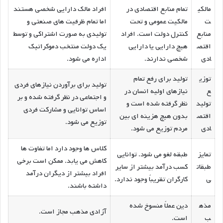
مالکی
تمام منابع اقتصادی در
افراد مالک دارایی شخصی هستند
ت
مالکیت عمومی و تحت
اما تمام ظرفیت های صنعتی و
منابع
کنترل دولت است. افراد
تولیدی به صورت اشتراکی و توسط
اقتص
هیچ دارایی یا دارایی
یک دولت منتخب دموکراتیک
ادی
شخصی ندارند.
اداره می شود.
توزی
تولید برای رفع تمام
تولید برای برآوردن نیازهای فردی
ع
نیازهای اولیه انسان در
و اجتماعی در نظر گرفته شده و بر
تولید
نظر گرفته شده است و
اساس توانایی و مشارکت فردی
اقتص
بدون هیچ هزینه ای بین
توزیع می شود.
ادی
مردم توزیع می شود.
کلاس ها وجود دارد اما تفاوت ها
تمایز
طبقه لغو می شود. توانایی
کاهش می یابد. ممکن است برخی
طبقات
کسب درآمد بیشتر از سایر
افراد بیشتر از دیگران درآمد
ی
کارگران تقریباً وجود ندارد.
داشته باشند.
مذه
دین عملاً منسوخ شده
آزادی مذهب مجاز است.
ب
است.