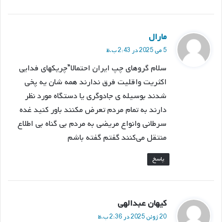
گ
مارال
ف
5 می 2025 در 2:43 ب.ظ
ت
سلام گروهای چپ ایران احتمالا”چریکهای فدایی
:
اکثریت واقلیت فرق ندارند همه شان یه پخی
شدند بوسیله ی جادوگری یا دستگاه مورد نظر
دارند به تمام مردم تعرض مکنند باور کنید غده
سرطانی وانواع مریضی به مردم بی گناه بی اطلاع
منتقل می‌کنند گفتم گفته باشم
پاسخ
گ
کیهان عبدالهی
ف
20 ژوئن 2025 در 2:36 ب.ظ