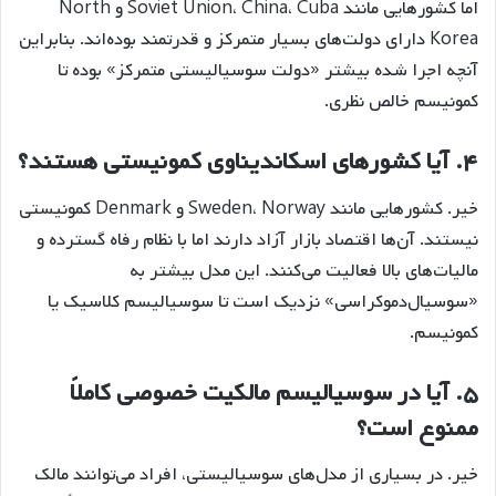
اما کشورهایی مانند Soviet Union، China، Cuba و North
Korea دارای دولت‌های بسیار متمرکز و قدرتمند بوده‌اند. بنابراین
آنچه اجرا شده بیشتر «دولت سوسیالیستی متمرکز» بوده تا
کمونیسم خالص نظری.
۴. آیا کشورهای اسکاندیناوی کمونیستی هستند؟
خیر. کشورهایی مانند Sweden، Norway و Denmark کمونیستی
نیستند. آن‌ها اقتصاد بازار آزاد دارند اما با نظام رفاه گسترده و
مالیات‌های بالا فعالیت می‌کنند. این مدل بیشتر به
«سوسیال‌دموکراسی» نزدیک است تا سوسیالیسم کلاسیک یا
کمونیسم.
۵. آیا در سوسیالیسم مالکیت خصوصی کاملاً
ممنوع است؟
خیر. در بسیاری از مدل‌های سوسیالیستی، افراد می‌توانند مالک