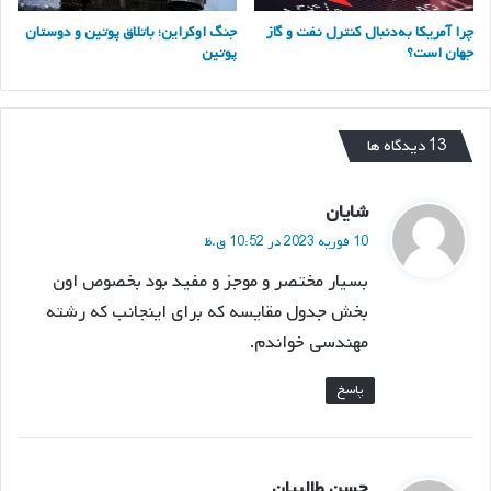
چرا آمریکا به‌دنبال کنترل نفت و گاز
جنگ اوکراین؛ باتلاق پوتین و دوستان
جهان است؟
پوتین
‫13 دیدگاه ها
گ
شایان
ف
10 فوریه 2023 در 10:52 ق.ظ
ت
بسیار مختصر و موجز و مفید بود بخصوص اون
:
بخش جدول مقایسه که برای اینجانب که رشته
مهندسی خواندم.
پاسخ
گ
حسن طالبیان