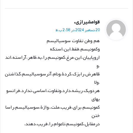
گ
قوامشیرازی،
ف
20 دسامبر 2024 در 2:58 ب.ظ
ت
هم وطن تفاوت سوسیالیسم
:
وکمونیسم،فقط،این،استکه
اروپاییان،این،مرغ،کمونیسم،را،به،ظاهر،آراسته،اند
،و
ظاهرش،رابزک،کردهٔ،ونام،آنرسوسیالیسم،گذاشتن
،ولا
هردویک،ریشه،دارد،وتفاوت،اساسی،ندارد،فرانسو
یهای
کمونیسم،برای،فریب،ملت،،واژهٔ،سوسیالیسم،راسا
ختن
درمقابل،کمونیسم،تاعوام،را،فریب،دهند،