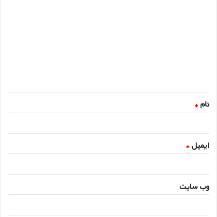
ی
د
گ
ا
ه
*
نام
*
ایمیل
*
وب‌ سایت