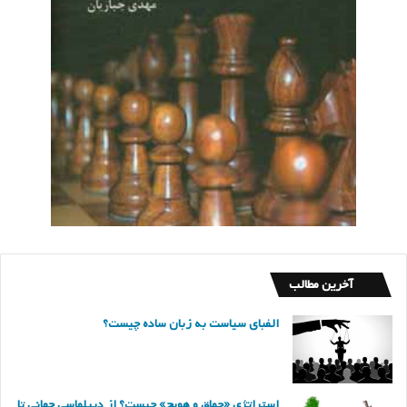
آخرین مطالب
الفبای سیاست به زبان ساده چیست؟
استراتژی «چماق و هویج» چیست؟ از دیپلماسی جهانی تا