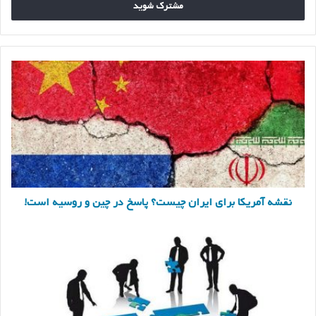
وارد
کنید
نقشه
آمریکا
برای
ایران
چیست؟
پاسخ
در
چین
و
روسیه
است!
نقشه آمریکا برای ایران چیست؟ پاسخ در چین و روسیه است!
۱۰
ویژگی
کلیدی
قدرت
سیاسی
که
باید
بشناسید