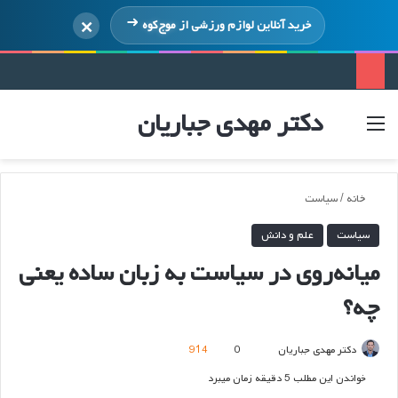
×
خرید آنلاین لوازم ورزشی از
موج‌کوه
دکتر مهدی جباریان
منو
ورود
خانه
/
سیاست
سیاست
علم و دانش
میانه‌روی در سیاست به زبان ساده یعنی
چه؟
ارسال
دکتر مهدی جباریان
0
914
ایمیل
خواندن این مطلب 5 دقیقه زمان میبرد