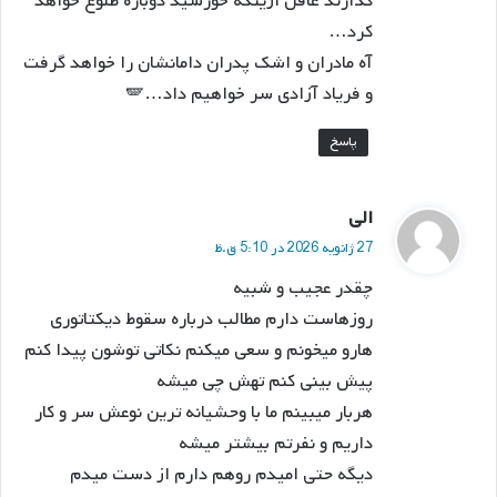
گذارند غافل ازینکه خورشید دوباره طلوع خواهد
کرد…
آه مادران و اشک پدران دامانشان را خواهد گرفت
و فریاد آزادی سر خواهیم داد…🪽
پاسخ
گ
الی
ف
27 ژانویه 2026 در 5:10 ق.ظ
ت
چقدر عجیب و شبیه
:
روزهاست دارم مطالب درباره سقوط دیکتاتوری
هارو میخونم و سعی میکنم نکاتی توشون پیدا کنم
پیش بینی کنم تهش چی میشه
هربار میبینم ما با وحشیانه ترین نوعش سر و کار
داریم و نفرتم بیشتر میشه
دیگه حتی امیدم روهم دارم از دست میدم