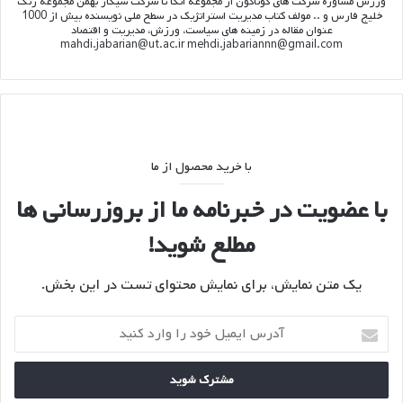
ورزش مشاوره شرکت های گوناگون از مجموعه اتکا تا شرکت سیگار بهمن مجموعه رنگ
خلیج فارس و .. مولف کتاب مدیریت استراتژیک در سطح ملی نویسنده بیش از 1000
عنوان مقاله در زمینه های سیاست، ورزش، مدیریت و اقتصاد
mahdi.jabarian@ut.ac.ir mehdi.jabariannn@gmail.com
با خرید محصول از ما
با عضویت در خبرنامه ما از بروزرسانی ها
مطلع شوید!
یک متن نمایش، برای نمایش محتوای تست در این بخش.
آدرس
ایمیل
خود
را
وارد
کنید