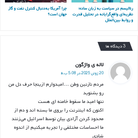
رئالیسم در سیاست به زبان ساده؛
چرا آمریکا به‌دنبال کنترل نفت و گاز
نظریه‌ای واقع‌گرایانه در تحلیل قدرت
جهان است؟
و روابط بین‌الملل
‫3 دیدگاه ها
گ
لاله ی واژگون
ف
20 ژوئن 2025 در 5:08 ب.ظ
ت
مردم نازنین وطن …امیدوارم ازینجا حرف دل من
:
رو بشنوید
تنها امید ما سقوط خامنه ای هست
اکنون که اینترنت را بروی ما بسته اند و دم از
محدود کردن آزادی بیان توسط اسرائیل می‌زنند
ما احساسات مختلفی را تجربه میکنیم از اندوه
شادی