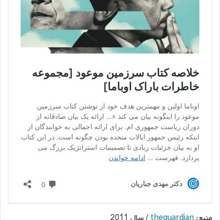
منبع:
theguardian
/ سال 2011