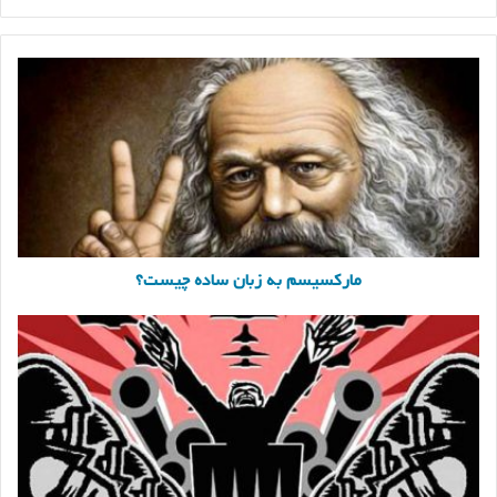
مارکسیسم
به
زبان
ساده
چیست؟
مارکسیسم به زبان ساده چیست؟
توتالیتر
یا
تمامیت
خواهی
به
چه
معناست؟