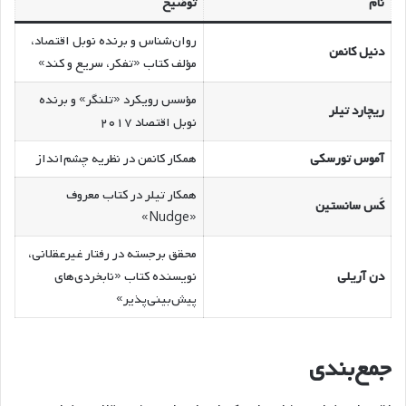
نام
توضیح
روان‌شناس و برنده نوبل اقتصاد،
دنیل کانمن
مؤلف کتاب «تفکر، سریع و کند»
مؤسس رویکرد «تلنگر» و برنده
ریچارد تیلر
نوبل اقتصاد ۲۰۱۷
آموس تورسکی
همکار کانمن در نظریه چشم‌انداز
همکار تیلر در کتاب معروف
کَس سانستین
«Nudge»
محقق برجسته در رفتار غیرعقلانی،
دن آریلی
نویسنده کتاب «نابخردی‌های
پیش‌بینی‌پذیر»
جمع‌بندی