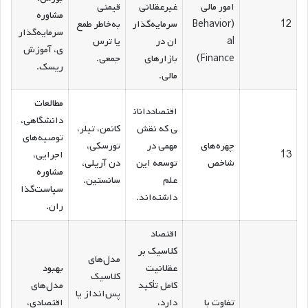
امور مالی
غیرعقلانی
قیمتی
مشاوره
12
(Behavior
سرمایه‌گذار
به‌خاطر طمع
سرمایه‌گذار
al
ان در
یا ترس
ی، آموزش
Finance)
بازارهای
جمعی.
ریسک.
مالی.
مطالعات
اقتصاددانان
دانشگاهی،
ی که نقش
کانمن، تیلر،
توصیه‌های
چهره‌های
مهمی در
تورسکی،
13
اجرایی،
شاخص
توسعه این
دن آریلی،
مشاوره
علم
سانستین.
سیاست‌گذا
داشته‌اند.
ران.
اقتصاد
کلاسیک بر
مدل‌های
عقلانیت
بهبود
کلاسیک
کامل تأکید
مدل‌های
پس‌انداز یا
تفاوت با
دارد،
اقتصادی،