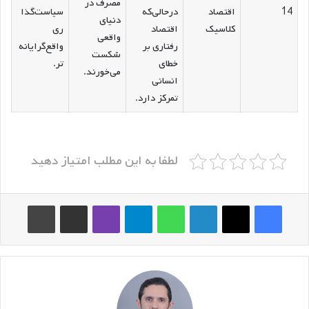
مصرف در
14
اقتصاد
درحالی‌که
سیاست‌گذا
دنیای
کلاسیک
اقتصاد
ری
واقعی
رفتاری بر
واقع‌گرایانه‌
شکست
خطای
تر.
می‌خورند.
انسانی
تمرکز دارد.
لطفا به این مطلب امتیاز دهید
فیس بوک
ایکس
لینکدین
واتس آپ
تلگرام
وایبر
اشتراک گذاری از طریق ایمیل
چاپ