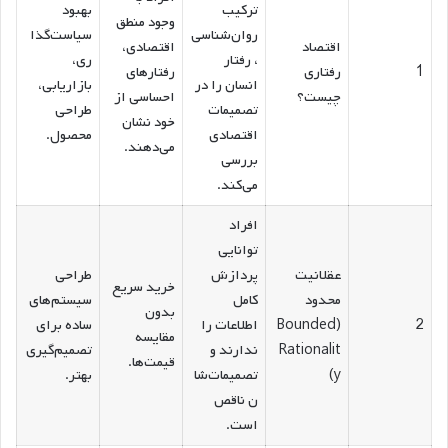
ترکیب
بهبود
وجود منطق
روان‌شناسی
سیاست‌گذا
اقتصاد
اقتصادی،
، رفتار
ری،
1
رفتاری
رفتارهای
انسان را در
بازاریابی،
چیست؟
احساسی از
تصمیمات
طراحی
خود نشان
اقتصادی
محصول.
می‌دهند.
بررسی
می‌کند.
افراد
توانایی
عقلانیت
پردازش
طراحی
خرید سریع
محدود
کامل
سیستم‌های
بدون
2
(Bounded
اطلاعات را
ساده برای
مقایسه
Rationalit
ندارند و
تصمیم‌گیری
قیمت‌ها.
y)
تصمیمات‌شا
بهتر.
ن ناقص
است.