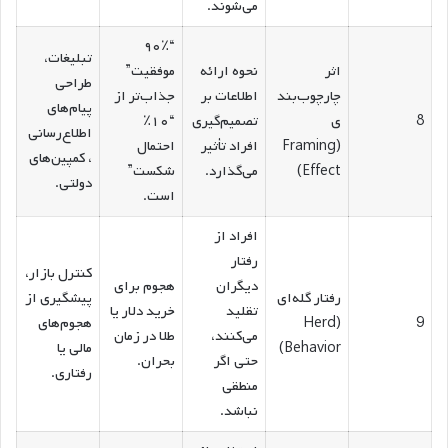
می‌شوند.
“۹۰٪
تبلیغات،
اثر
نحوه ارائه
موفقیت”
طراحی
چارچوب‌بند
اطلاعات بر
جذاب‌تر از
پیام‌های
8
ی
تصمیم‌گیری
“۱۰٪
اطلاع‌رسانی
(Framing
افراد تأثیر
احتمال
، کمپین‌های
Effect)
می‌گذارد.
شکست”
دولتی.
است.
افراد از
رفتار
کنترل بازار،
دیگران
هجوم برای
رفتار گله‌ای
پیشگیری از
تقلید
خرید دلار یا
9
(Herd
هجوم‌های
می‌کنند،
طلا در زمان
Behavior)
مالی یا
حتی اگر
بحران.
رفتاری.
منطقی
نباشد.