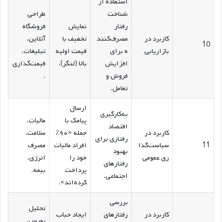
استفاده از
شناخت
طراحی
رفتار
نمایش
فروشگاه
کاربرد در
مصرف‌کنند
تخفیف با
آنلاین،
10
بازاریابی
ه برای
قیمت اولیه
تبلیغات،
افزایش
بالا (لنگر).
قیمت‌گذاری
فروش و
.
تعامل.
ارسال
به‌کارگیری
پیامک با
مالیات،
اقتصاد
کاربرد در
جمله «۹۰٪
سلامت،
رفتاری برای
11
سیاست‌گذا
افراد مالیات
مصرف
بهبود
ری عمومی
خود را
انرژی،
رفتارهای
پرداخت
بیمه.
اجتماعی.
کرده‌اند».
بررسی
تحلیل
کاربرد در
رفتارهای
ایجاد حباب
بورس،