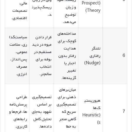
(Prospect
مالی،
و زیان
ریسک‌پذیرن
Theory)
تصمیمات
توضیح
د.
اقتصادی.
می‌دهد.
مداخله‌های
قرار دادن
سیاست‌گذا
کوچک برای
میوه در دید
ری، سلامت
تلنگر
هدایت
مستقیم در
عمومی،
6
رفتاری
رفتار بدون
بوفه برای
پس‌انداز،
(Nudge)
اجبار یا
انتخاب
مصرف
تغییر
سالم‌تر.
انرژی.
گزینه‌ها.
میان‌برهای
ذهنی برای
تصمیم‌گیری
طراحی
هیوریستی
تصمیم‌گیری
بر اساس
پرسش‌نامه‌
ک‌ها
7
سریع که
شهود به‌جای
ها، فرم‌ها و
(Heuristic
گاهی منجر
تحلیل کامل
رابط‌های
s)
به خطا
داده‌ها.
کاربری.