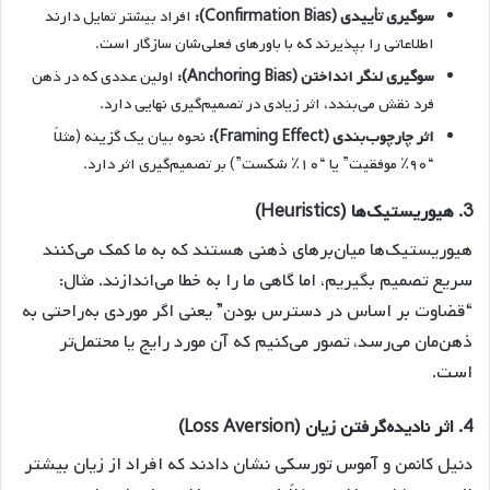
سوگیری تأییدی (Confirmation Bias):
افراد بیشتر تمایل دارند
اطلاعاتی را بپذیرند که با باورهای فعلی‌شان سازگار است.
سوگیری لنگر انداختن (Anchoring Bias):
اولین عددی که در ذهن
فرد نقش می‌بندد، اثر زیادی در تصمیم‌گیری نهایی دارد.
اثر چارچوب‌بندی (Framing Effect):
نحوه بیان یک گزینه (مثلاً
“۹۰٪ موفقیت” یا “۱۰٪ شکست”) بر تصمیم‌گیری اثر دارد.
3.
هیوریستیک‌ها (Heuristics)
هیوریستیک‌ها میان‌برهای ذهنی هستند که به ما کمک می‌کنند
سریع تصمیم بگیریم، اما گاهی ما را به خطا می‌اندازند. مثال:
“قضاوت بر اساس در دسترس بودن” یعنی اگر موردی به‌راحتی به
ذهن‌مان می‌رسد، تصور می‌کنیم که آن مورد رایج یا محتمل‌تر
است.
4.
اثر نادیده‌گرفتن زیان (Loss Aversion)
دنیل کانمن و آموس تورسکی نشان دادند که افراد از زیان بیشتر