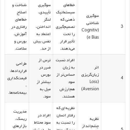
خطاهای
سوگیری
شناخت و
سیستماتیک
تأییدی،
اصلاح
سوگیری
ذهنی که
لنگر
خطاهای
شناختی
3
تصمیم‌گیری
انداختن،
رفتاری در
(Cognitiv
را تحت
اعتماد به
آموزش،
e Bias)
تأثیر قرار
نفس بیش
بورس و
می‌دهند.
از حد.
سلامت.
افراد نسبت
ترس از
طراحی
اثر
به زیان
ضرر در
قراردادها،
زیان‌گریزی
حساس‌تر از
بورس
4
قیمت‌گذاری
(Loss
سود
بیشتر از
،
Aversion)
هم‌ارزش
میل به
بیمه‌نامه‌ها.
هستند.
سود.
نظریه‌ای که
مدیریت
رفتار انسان
افراد در
نظریه
ریسک،
را نسبت به
سود محتاط
چشم‌انداز
بازارهای
5
ریسک، سود
ولی در زیان