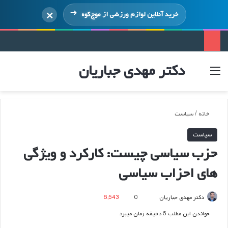
×
خرید آنلاین لوازم ورزشی از
موج‌کوه
دکتر مهدی جباریان
منو
ورود
خانه
/
سیاست
سیاست
حزب سیاسی چیست: کارکرد و ویژگی
های احزاب سیاسی
ارسال
دکتر مهدی جباریان
0
6,543
ایمیل
خواندن این مطلب 6 دقیقه زمان میبرد