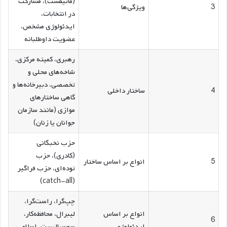
(مانیفست)، مشارکت
3
ویژگی‌ها
در انتخابات،
ایدئولوژی مشخص،
عضویت داوطلبانه
رهبری، کمیته مرکزی،
شاخه‌های محلی و
تخصصی، دبیرخانه‌ها و
4
ساختار داخلی
گاهی ساختارهای
موازی (مانند سازمان
جوانان یا زنان)
حزب نخبگانی
(کادری)، حزب
5
انواع بر اساس ساختار
توده‌ای، حزب فراگیر
(catch-all)
چپ‌گرا، راست‌گرا،
انواع بر اساس
لیبرال، محافظه‌کار،
6
ایدئولوژی
سوسیالیست، اسلامی،