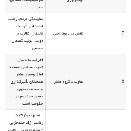
سبز
نمایندگی مردم، رقابت
انتخاباتی، تربیت
7
نقش در دموکراسی
نخبگان، نظارت بر
دولت، تولید گفتمان
سیاسی
احزاب به دنبال
قدرت سیاسی هستند،
اما گروه‌های فشار
8
تفاوت با گروه فشار
هدفشان تأثیرگذاری
بر سیاست بدون
حضور مستقیم در
حکومت است
– نظام دموکراتیک:
رقابت آزاد چندحزبی
– نظام دوحزبی: رقابت