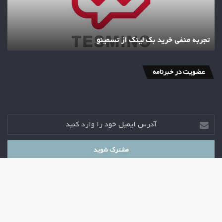
تجربه منفی خرید بک لینک از تسمینو
عضویت در خبرنامه
آدرس
ایمیل
خود
را
وارد
کنید
دک
© کپی‌رایت 2026
2021
دکتر مهدی جباریان
خانه
استراتژی
پادکست اتاق استراتژی
سیاست
مدیریت
اقتصاد
با