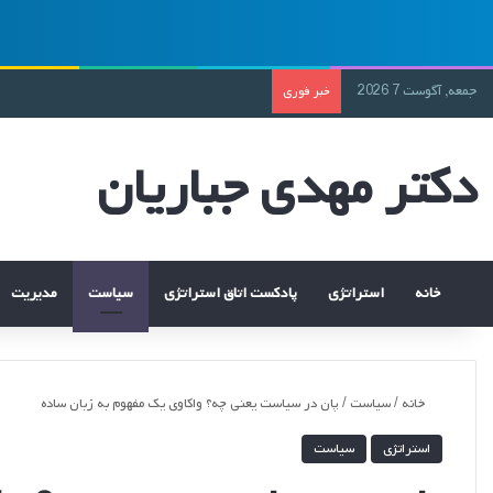
جمعه, آگوست 7 2026
خبر فوری
دکتر مهدی جباریان
خانه
استراتژی
پادکست اتاق استراتژی
سیاست
مدیریت
خانه
/
سیاست
/
پان در سیاست یعنی چه؟ واکاوی یک مفهوم به زبان ساده
استراتژی
سیاست