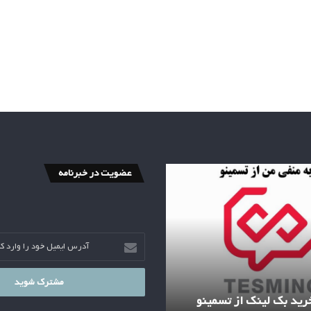
عضویت در خبرنامه
آدرس
ایمیل
خود
را
وارد
کنید
رید بک لینک از تسمینو