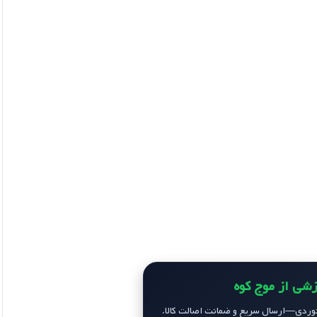
زشی از موج کوه
ردی—ارسال سریع و ضمانت اصالت کالا.