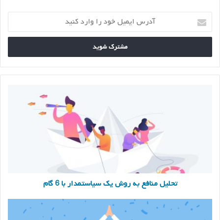
آدرس
ایمیل
خود
را
وارد
کنید
تحلیل
منافع
به
روش
یک
سیاستمدار
با
6
گام
تحلیل منافع به روش یک سیاستمدار با 6 گام
سیاست
پر
اشعار: