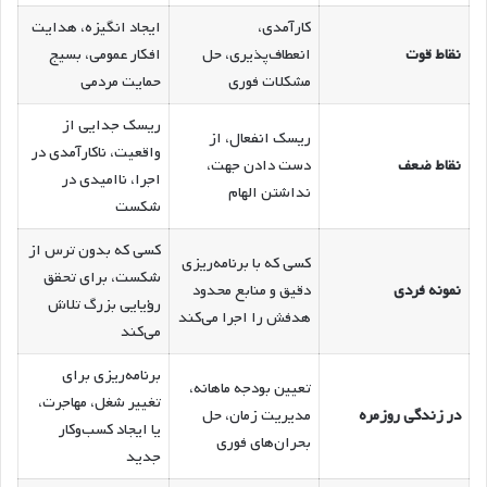
کارآمدی،
ایجاد انگیزه، هدایت
نقاط قوت
انعطاف‌پذیری، حل
افکار عمومی، بسیج
مشکلات فوری
حمایت مردمی
ریسک جدایی از
ریسک انفعال، از
واقعیت، ناکارآمدی در
نقاط ضعف
دست دادن جهت،
اجرا، ناامیدی در
نداشتن الهام
شکست
کسی که بدون ترس از
کسی که با برنامه‌ریزی
شکست، برای تحقق
نمونه فردی
دقیق و منابع محدود
رؤیایی بزرگ تلاش
هدفش را اجرا می‌کند
می‌کند
برنامه‌ریزی برای
تعیین بودجه ماهانه،
تغییر شغل، مهاجرت،
در زندگی روزمره
مدیریت زمان، حل
یا ایجاد کسب‌وکار
بحران‌های فوری
جدید