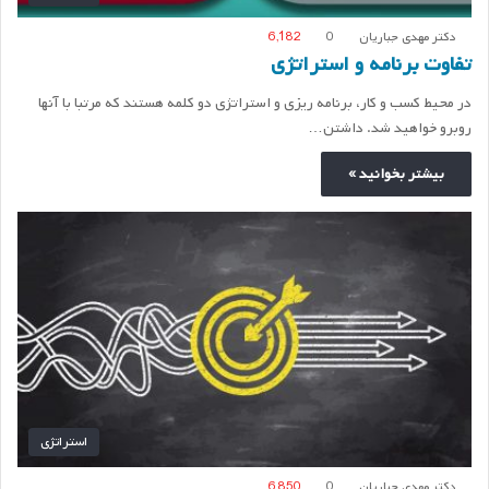
دکتر مهدی جباریان
0
6,182
تفاوت برنامه و استراتژی
در محیط کسب و کار، برنامه ریزی و استراتژی دو کلمه هستند که مرتبا با آنها
روبرو خواهید شد. داشتن…
بیشتر بخوانید »
استراتژی
دکتر مهدی جباریان
0
6,850