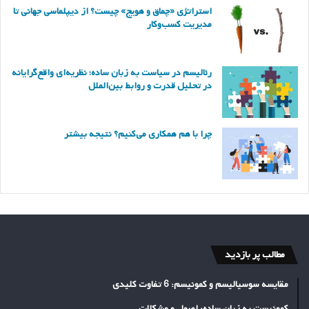
استراتژی «چماق و هویج» چیست؟ از دیپلماسی جهانی تا
مدیریت کسب‌وکار
رئالیسم در سیاست به زبان ساده؛ نظریه‌ای واقع‌گرایانه
در تحلیل قدرت و روابط بین‌الملل
چرا با هم همکاری می‌کنیم؟ نتیجه بیشتر
مطالب پر بازدید
مقایسه سوسیالیسم و کمونیسم: 6 تفاوت کلیدی
کمونیست به زبان ساده: اصول و مشکلات