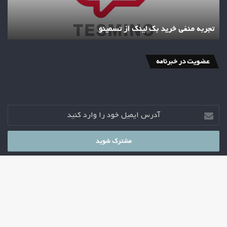
تجربه منفی خرید بک لینک از تسمینو
عضویت در خبرنامه
آدرس
ایمیل
خود
را
وارد
کنید
© کپی‌رایت 2026
2021
دکتر مهدی جباریان
دک
خانه
استراتژی
پادکست اتاق استراتژی
سیاست
مدیریت
اقتصاد
با
خلاصه کتاب