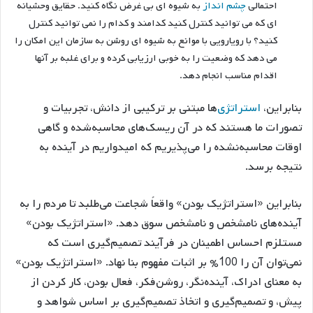
احتمالی
چشم انداز
به شیوه ای بی غرض نگاه کنید. حقایق وحشیانه
ای که می توانید کنترل کنید کدامند و کدام را نمی توانید کنترل
کنید؟ با رویارویی با موانع به شیوه ای روشن به سازمان این امکان را
می دهد که وضعیت را به خوبی ارزیابی کرده و برای غلبه بر آنها
اقدام مناسب انجام دهد.
بنابراین،
استراتژی‌
ها مبتنی بر ترکیبی از دانش، تجربیات و
تصورات ما هستند که در آن ریسک‌های محاسبه‌شده و گاهی
اوقات محاسبه‌نشده را می‌پذیریم که امیدواریم در آینده به
نتیجه برسد.
بنابراین «استراتژیک بودن» واقعاً شجاعت می‌طلبد تا مردم را به
آینده‌های نامشخص و نامشخص سوق دهد. «استراتژيك بودن»
مستلزم احساس اطمينان در فرآيند تصميم‌گيري است كه
نمي‌توان آن را 100% بر اثبات مفهوم بنا نهاد. «استراتژيك بودن»
به معناي ادراك، آينده‌نگر، روشن‌فكر، فعال بودن، كار كردن از
پيش، و تصميم‌گيري و اتخاذ تصميم‌گيري بر اساس شواهد و