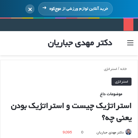
×
خرید آنلاین لوازم ورزشی از
موج‌کوه
دکتر مهدی جباریان
منو
ورود
خانه
/
استراتژی
استراتژی
موضوعات داغ
استراتژیک چیست و استراتژیک بودن
یعنی چه؟
ارسال
دکتر مهدی جباریان
0
9,095