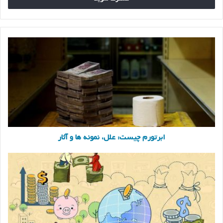
کنید
ابرتورم
چیست:
علل،
نمونه
ها
و
آثار
ابرتورم چیست: علل، نمونه ها و آثار
قدرت
اقتصادی
چیست
و
به
چه
عواملی
بستگی
دارد؟