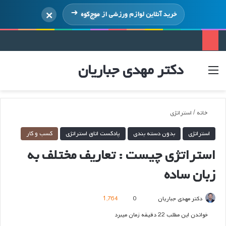
×
خرید آنلاین لوازم ورزشی از
موج‌کوه
دکتر مهدی جباریان
منو
ورود
خانه
/
استراتژی
استراتژی
بدون دسته بندی
پادکست اتاق استراتژی
کسب و کار
استراتژی چیست : تعاریف مختلف به
زبان ساده
ارسال
دکتر مهدی جباریان
0
1,764
ایمیل
خواندن این مطلب 22 دقیقه زمان میبرد