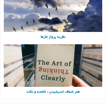
نظریه پرواز غازها
هنر
شفاف
اندیشیدن
:
خلاصه
و
نکات
هنر شفاف اندیشیدن : خلاصه و نکات