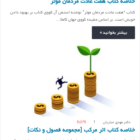
خلاصه کتاب هفت عادت مردمان موثر
کتاب “هفت عادت مردمان موثر” نوشته استفن آر.کووی کتاب بر بهبود دادن
خویش است. بر اساس عقیده کووی جهان کاملا…
بیشتر بخوانید »
دکتر مهدی جباریان
1
5,075
خلاصه کتاب اثر مرکب [مجموعه فصول و نکات]