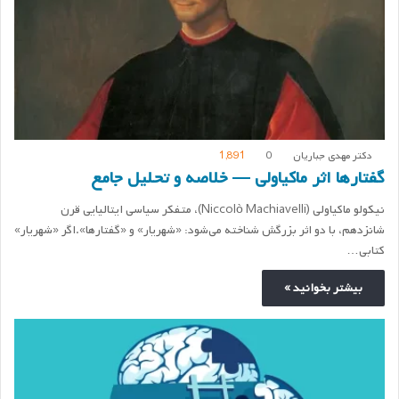
دکتر مهدی جباریان
0
1,891
گفتارها اثر ماکیاولی — خلاصه و تحلیل جامع
نیکولو ماکیاولی (Niccolò Machiavelli)، متفکر سیاسی ایتالیایی قرن
شانزدهم، با دو اثر بزرگش شناخته می‌شود: «شهریار» و «گفتارها».اگر «شهریار»
کتابی…
بیشتر بخوانید »