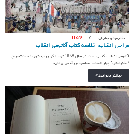
دکتر مهدی جباریان
0
11,058
مراحل انقلاب: خلاصه کتاب آناتومی انقلاب
آناتومی انقلاب کتابی است در سال 1938 توسط کرین برینتون که به تشریح
“یکنواختی” چهار انقلاب سیاسی بزرگ می پردازد:…
بیشتر بخوانید »