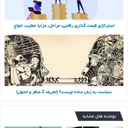
انواع
استراتژی قیمت گذاری رقابتی: مراحل، مزایا، معایب، انواع
سیاست
به
زبان
ساده
چیست؟
(تعریف
2
منظر
و
اصول)
سیاست به زبان ساده چیست؟ (تعریف 2 منظر و اصول)
نوشته های مشابه