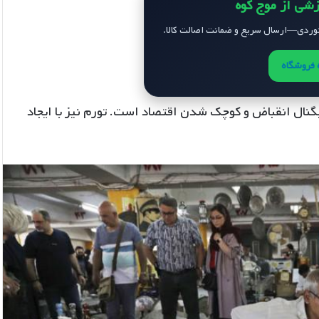
زشی از موج کوه
ردی—ارسال سریع و ضمانت اصالت کالا.
فروشگاه
گنال انقباض و کوچک شدن اقتصاد است. تورم نیز با ایجاد