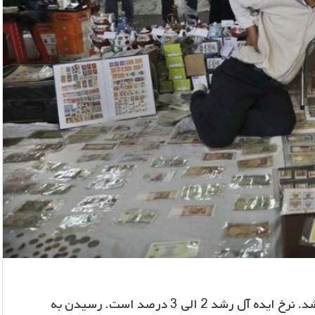
در یک اقتصاد سالم شاخص فلاکت باید بین 6-7 درصد باشد. نرخ ایده آل رشد 2 الی 3 درصد است. رسیدن به