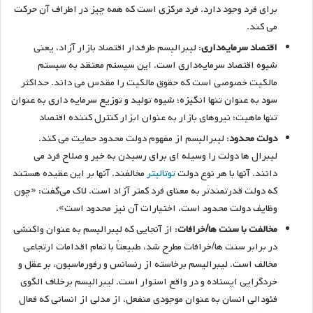
برای فرد وجود دارد. فرد مرکزی است که همه چیز در اطراف آن حرکت
می کند.
اقتصاد سرمایه‌داری
: لیبرالیسم طرفدار اقتصاد بازار آزاد، یعنی
شیوه اقتصاد سرمایه‌داری است. این سیستم معتقد به سیستم
مالکیت خصوصی است که حقوق مالکیت را مقدس می داند. حداکثر
سود به عنوان تنها انگیزه؛ شیوه تولید و توزیع سرمایه داری به عنوان
تنها ماهیت؛ نیروهای بازار به عنوان ابزار کنترل کننده اقتصاد
دولت محدود
: لیبرالیسم از مفهوم دولت محدود حمایت می کند.
لیبرال ها دولت را وسیله ای برای رسیدن به خیر و صلاح فرد می
دانند. آنها با هر نوع دولت
توتالیتر
مخالفند. آنها بر این عقیده هستند
که دولت قدرتمندتر به معنای فرد کمتر آزاد است. لاک می‌گفت: «چون
وظایف دولت محدود است، اختیارات آن نیز محدود است».
مخالفت با سنت ها/خرافات
: از آنجایی که لیبرالیسم به عنوان واکنشی
در برابر سنت ها/خرافات مطرح شد، طبیعتاً با تمام اقدامات ارتجاعی
مخالف است. لیبرالیسم برخاسته از رنسانس و رفورماسیون، بر عقل و
خردگرایی ایستاده و در واقع استوار است. لیبرالیسم برخلاف الگوی
فئودالی انسان به عنوان موجودی منفعل، از مدلی از انسانی که فعال