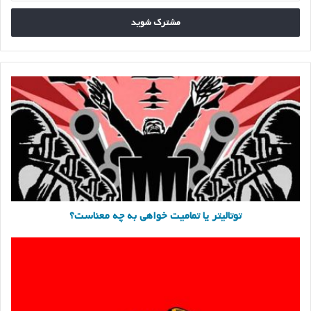
خود
را
وارد
کنید
توتالیتر
یا
تمامیت
خواهی
به
چه
معناست؟
توتالیتر یا تمامیت خواهی به چه معناست؟
کاپیتالیسم
یعنی
چه
(انواع
نظام
سرمایه
داری)