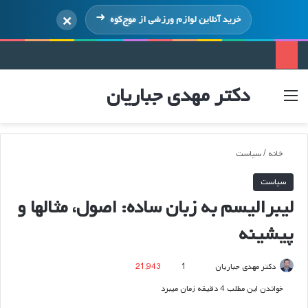
×
خرید آنلاین لوازم ورزشی از
موج‌کوه
دکتر مهدی جباریان
منو
ورود
خانه
/
سیاست
سیاست
لیبرالیسم به زبان ساده: اصول، مثالها و
پیشینه
ارسال
دکتر مهدی جباریان
1
21,943
ایمیل
خواندن این مطلب 4 دقیقه زمان میبرد