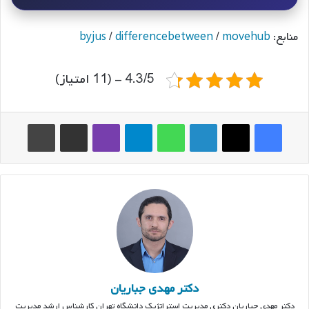
منابع:
movehub
/
differencebetween
/
byjus
4.3/5 - (11 امتیاز)
فیس بوک
ایکس
لینکدین
واتس آپ
تلگرام
وایبر
اشتراک گذاری از طریق ایمیل
چاپ
دکتر مهدی جباریان
دکتر مهدی جباریان دکتری مدیریت استراتژیک دانشگاه تهران کارشناس ارشد مدیریت