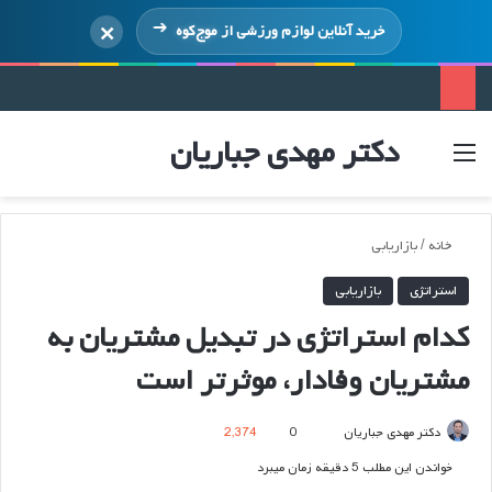
×
خرید آنلاین لوازم ورزشی از
موج‌کوه
دکتر مهدی جباریان
منو
ورود
خانه
/
بازاریابی
استراتژی
بازاریابی
کدام استراتژی در تبدیل مشتریان به
مشتریان وفادار، موثرتر است
ارسال
دکتر مهدی جباریان
0
2,374
ایمیل
خواندن این مطلب 5 دقیقه زمان میبرد