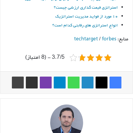
استراتژی قیمت گذاری ارزشی چیست؟
۱۰ مورد از فواید مدیریت استراتژیک
انواع استراتژی های رقابتی کدام است؟
منابع:
forbes
/
techtarget
3.7/5 - (8 امتیاز)
فیس بوک
ایکس
لینکدین
واتس آپ
تلگرام
وایبر
اشتراک گذاری از طریق ایمیل
چاپ