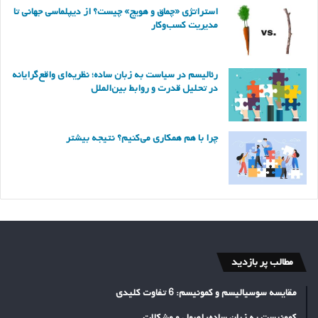
استراتژی «چماق و هویج» چیست؟ از دیپلماسی جهانی تا
مدیریت کسب‌وکار
رئالیسم در سیاست به زبان ساده؛ نظریه‌ای واقع‌گرایانه
در تحلیل قدرت و روابط بین‌الملل
چرا با هم همکاری می‌کنیم؟ نتیجه بیشتر
مطالب پر بازدید
مقایسه سوسیالیسم و کمونیسم: 6 تفاوت کلیدی
کمونیست به زبان ساده: اصول و مشکلات