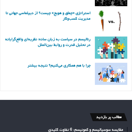
استراتژی «چماق و هویج» چیست؟ از دیپلماسی جهانی تا
مدیریت کسب‌وکار
رئالیسم در سیاست به زبان ساده؛ نظریه‌ای واقع‌گرایانه
در تحلیل قدرت و روابط بین‌الملل
چرا با هم همکاری می‌کنیم؟ نتیجه بیشتر
مطالب پر بازدید
مقایسه سوسیالیسم و کمونیسم: 6 تفاوت کلیدی