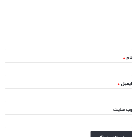
ی
د
گ
ا
ه
*
نام
*
ایمیل
*
وب‌ سایت