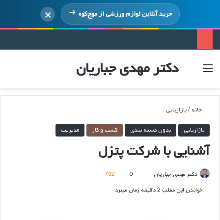
×
خرید آنلاین لوازم ورزشی از
موج‌کوه
دکتر مهدی جباریان
منو
ورود
خانه
/
بازاریابی
بازاریابی
بدون دسته بندی
کسب و کار
مدیریت
آشنایی با شرکت پتزل
ارسال
دکتر مهدی جباریان
0
732
ایمیل
خواندن این مطلب 2 دقیقه زمان میبرد