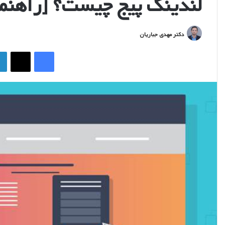
لندینگ پیج چیست؟ [راهنم
ارسال
دکتر مهدی جباریان
ایمیل
فیس بوک
ایکس