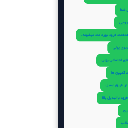
 شما
روجی
فمند فرود بهره مند میشوند.
جوی پولی
ای اجتماعی پولی
 کمپین ها
از طریق ایمیل
ود با تبدیل بالا
ری
ذاب