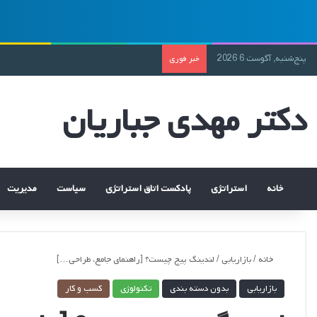
پنج‌شنبه, آگوست 6 2026
خبر فوری
دکتر مهدی جباریان
خانه
استراتژی
پادکست اتاق استراتژی
سیاست
مدیریت
خانه
/
بازاریابی
/
لندینگ پیج چیست؟ [راهنمای جامع، طراحی…]
بازاریابی
بدون دسته بندی
تکنولوژی
کسب و کار